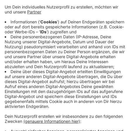
Anzeige
Als die Feuerwehr eintraf, hatten sich alle Mitarbeiter
und Gäste schon ins Freie gerettet. Zwar drang dichter
Rauch aus der Gaststätte - der Restaurant-Betreiber
hatte den Brand aber schon eigenständig mit einem
Feuerlöscher gelöscht. Die Feuerwehr hat noch einmal
nachgelöscht und die Gaststätte entraucht.
Insgesamt waren knapp 30 Feuerwehrleute von
Berufs- und Freiwilliger Feuerwehr im Einsatz.
Anzeige