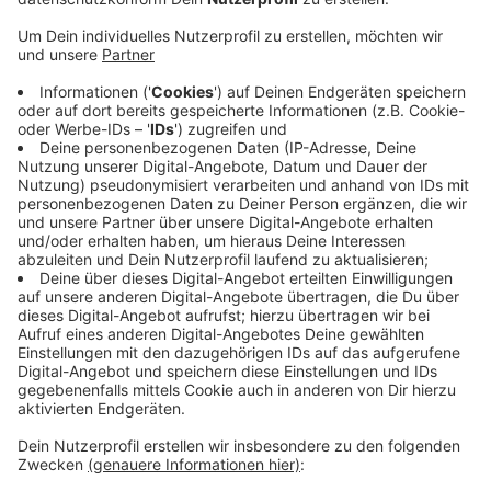
Anzeige
Der Brand in der Nähe der Leverkusener Tafel in einem
leerstehenden Gebäude gemeldet worden. Die
Einsatzkräfte konnten den Brand glücklicherweise
schnell unter Kontrolle bringen. Nach 20 Minuten
liefen bereits die Nachlöscharbeiten.
Über den entstandenen Schaden lässt sich zum
jetzigen Zeitpunkt noch nichts sagen. Die
ursprüngliche Vermutung, dass noch Personen im
Gebäude seien könnten, bestätigte sich nicht.
Insgesamt waren 43 Einsatzkräfte im Einsatz.
Anzeige