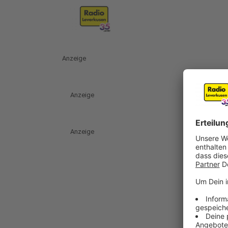
Anzeige
Anzeige
Anzeige