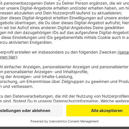
Das Opfer hat daraufhin Anzeige erstattet. Die Frau
bespuckt haben könnte. Vor allem jetzt zu Coronazei
beängstigend. Der Spucker soll 1,85 Meter groß, blond
mögliche weitere Opfer darum, sich zu melden und 
zu wählen.
Anzeige