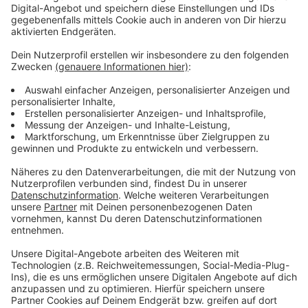
immer noch vergleichsweise niedrig bleiben soll. Die
Leverkusener FDP kritisiert außerdem, dass die
Grundsteuer rückwirkend zum Jahresanfang erhöht
werden soll und damit für Betroffene nicht planbar
erfolgt. Die Stadt hofft, dass der Stadtrat die
Steuererhöhung am 18. Mai beschließt.
Anzeige
Mehr Nachrichten aus Leverkusen
Anzeige
Neue Stahlträger für die Leverkusener Rheinbrücke
Leverkusen: Stromausfall in Küppersteg
Leverkusener Feuerwehr in den Niederlanden im