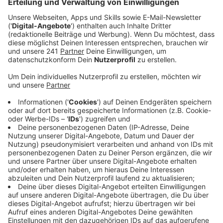
gibt.
Veröffentlicht:
Montag, 04.05.2026 06:42
Anzeige
Positionen in der Stadt
Anzeige
Die Steuererhöhung ist unumgänglich, die finanzielle
Situation der Stadt Leverkusen historisch schlecht –
mit diesen Worten hatte Oberbürgermeister Stefan
Hebbel die Pläne begründet. Für die Grünen
Leverkusen geht der Schritt zu weit. Sie kritisieren,
dass Grundstückeigentümer und Mieter belangt
werden, während die Gewerbesteuer in Leverkusen