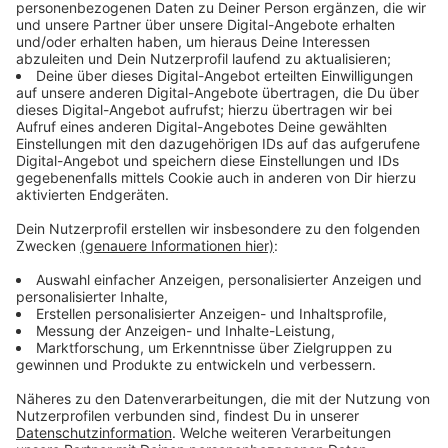
Warum so viele Fledermäuse Hilfe brauchen
Anzeige
Diesen Sommer landen besonders viele Baby-
Fledermäuse in der Leverkusener Auffangstation. Die
Mitarbeiter dort vermuten, dass viele Muttertiere
wegen des feuchten Wetters wenig Nahrung finden
und deshalb wenig Milch produzieren – das mache die
Jungtiere so unruhig, dass sie schlimmstenfalls aus
dem Quartier fallen. Mit Verletzungen wie
gebrochenen Ärmchen oder gerissenen Flügeln
werden sie in der Leverkusener Fledermaus-
Auffangstation abgegeben, in letzter Zeit kommen
demnach auch viele Tiere aus dem Umland. Zeitweise
waren hier 18 Fledermaus-Babys gleichzeitig zur