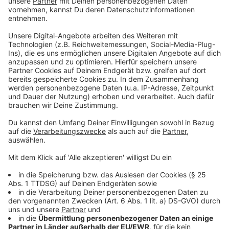
Pflege.
Anzeige
Pflege der Fledermaus-Babys
Anzeige
Die Leverkusener Fledermauspfleger päppeln sie mit
Katzenaufzucht-Milch und Mehlwürmern auf, bis sie
stark genug sind und ausgewildert werden können. Die
Fledermausschützer freuen sich auch über
Unterstützung. Zum freiwilligen Fledermaus-Pfleger
kann man sich ausbilden lassen – wer Interesse daran
hat, kann sich unter dieser Mailadresse melden:
gaby.janik-burr@arcor.de
.
Mehr zum Thema Fledermausschutz: