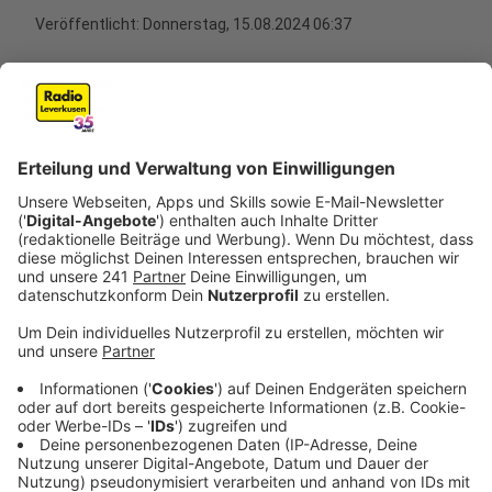
Veröffentlicht:
Donnerstag, 15.08.2024 06:37
Anzeige
Anstieg hilfloser Babyfledermäuse in
Leverkusen
Anzeige
Eingerissene Flügel, gebrochene Ärmchen und
Schultern – diesen Sommer sind wieder mehr hilflose
Babyfledermäuse in der Leverkusener Fledermaus-
Auffangstation abgegeben worden. Die Jungen sind
oftmals nur einen Zentimeter groß und ein Gramm
schwer.
Anzeige