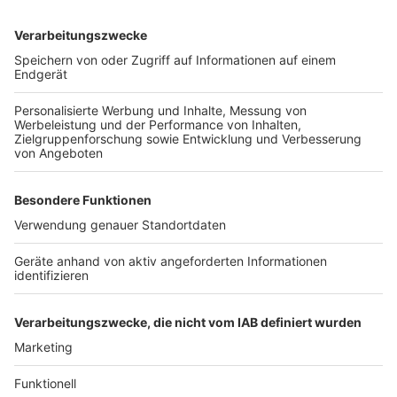
in oder den Sicherheitskontrollen kommen kann. Bei
den Kontrollen könnte es etwas entspannter ablaufen,
als noch in den Sommerferien. "Die für die
Passagierkontrollen zuständige Bundes­polizei hat
Maßnahmen ergriffen und setzt inzwischen einen
zweiten Dienstleister für die Kontrollen ein", erklärt
der Airport. Die allgemeine Empfehlung lautet: "In der
Regel öffnet der Check-In am Flughafen 2,5 bis 3
Stunden vor dem Abflug. Es empfiehlt sich, diese Zeit
für Check-In und Sicherheitskontrolle am Flughafen
mindestens einzuplanen und nach dem Check-In zügig
zur Sicherheitskontrolle zu gehen." Fluggäste können
sich vor Abflug über die wichtigsten Dinge
auf dieser
Seite
informieren.
Autor: Joachim Schultheis
Anzeige