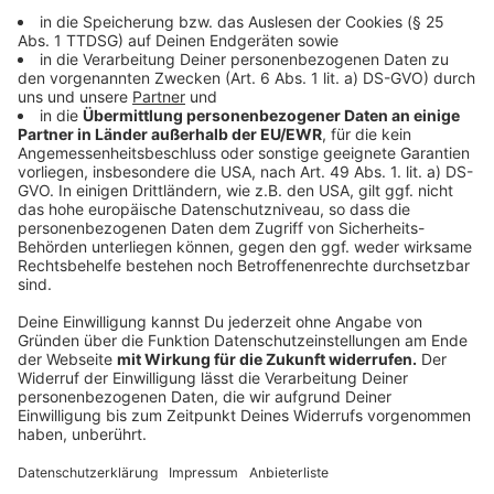
auch sicher zu erreichen. Frühe Check-ins ab 3 Uhr
würden garantiert, bei der Gepäckausladung würden zu
"Peakzeiten" die Abfertigungsdienstleiter unterstützt.
Anzeige
Das sagt der Flughafen Köln/Bonn
Anzeige
Am Köln/Bonn Airport werden 560.000 Fluggäste
erwartet - so lautet die offizielle Mitteilung - bis zu
knapp 150.000 davon allein am ersten
Ferienwochenende. Türkei, Spanien und Italien seien
die beliebtesten Reiseziele.
Auch dieser Flughafen kündigt im Vorfeld an, dass es
an Wochenenden zu längeren Wartezeiten am Check-