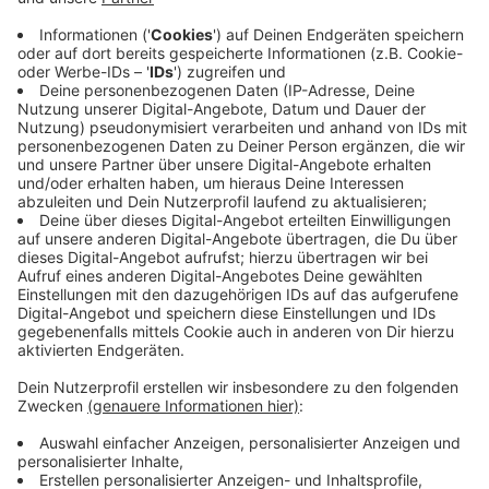
Wochenendtagen, müssen Reisende also erneut
Warteschlangen an den Check-Ins und
Sicherheitsbereichen in Kauf nehmen. Die Devise
würde also wiederum lauten: lieber ein paar Stunden
früher am Flughafen sein um den Urlaubsflieger nicht
zu verpassen.
Anzeige
Das sagt der Flughafen Düsseldorf
Anzeige
Am Flughafen Düsseldorf werden laut Airport-
Angaben ungefähr 1,1 Millionen Fluggäste in den zwei
Herbstferienwochen erwartet. Beliebte Urlaubsziele
seien die Türkei, Griechenland, Spanien, Ägypten,
Vereinigte Arabische Emirate und Städtereisen nach