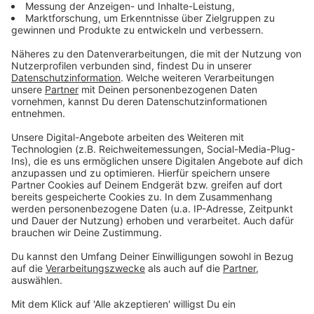
Istanbul, Barcelona oder London.
Wie zu erwarten, sind die jeweiligen Wochenend-Tage
mit der höchsten Frequenz an Fluggästen. In der
offiziellen Pressemitteilung heißt es, dass allein
zwischen dem 30. September und 3. Oktober 268.000
Reisende begrüßt werden könnten.
Im Vergleich zu 2021 liegen die Passagierzahlen 39
Prozent höher.
Flughafen-Geschäftsführer Thomas Schnalke freut
sich über das hohe Passagieraufkommen, räumt aber
ein: "Aufgrund der unveränderten branchenweiten
Gesamtsituation kann es nach wie vor besonders in
den Verkehrsspitzen zu Verzögerungen und längeren
Wartezeiten kommen." Wer vom Flughafen Düsseldorf
abfliegt, muss sich wie in den Sommerferien darauf
einstellen, früh am Flughafen zu sein um den Flieger