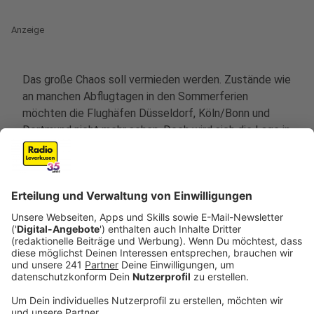
Anzeige
Das große Chaos soll vermieden werden. Zustände wie
an manchen Abflugtagen in den Sommerferien
möchten die Flughäfen Düsseldorf, Köln/Bonn und
Dortmund nicht mehr sehen. Doch wird sich die Lage in
den Herbstferien verbessern? Der Plan der Politik vor
einigen Wochen: Aushilfskräfte aus der Türkei sollen
die Personalengpässe an den Airports zumindest
vorübergehend schließen - egal ob im
Sicherheitsbereich oder der Gepäckabfertigung. Doch:
In NRW sind bisweilen keine Arbeiter angestellt. Auch
der Frankfurter Flughafen ließ wissen, dass diese
Planungen schon über den Haufen geworfen wurden.
Was nun?
Zu den bekannten Stoßzeiten, meist an