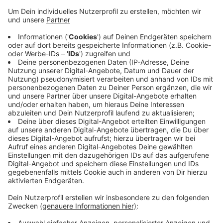
Veröffentlicht:
Montag, 18.02.2019 16:47
Anzeige
In diesem Jahr gibt es nämlich einen ganz besonderen
Grund zu feiern: Der Flugplatz Kurtekotten wird 60
Jahre alt. Im letzten Jahr musste das traditionelle
Flugplatzfest nach 30 Jahren ausfallen. Grund dafür
waren die gestiegenden Sicherheitsauflagen. Dadurch
waren der Zeitaufwand und die Kosten für den Verein
einfach zu groß geworden.
Anzeige