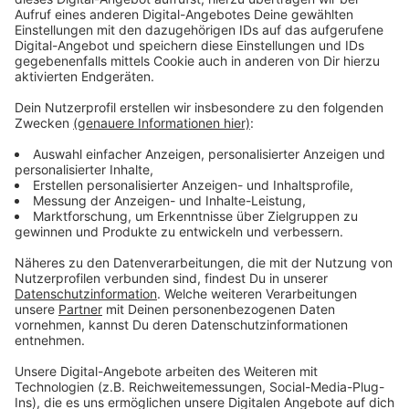
Ihr in "Wir müssen reden! - der Radio-Leverkusen-
Podcast".
Hier findet Ihr den Podcast der Radio-Leverkusen-
Moderatoren, aufgezeichnet nach dem üblichen
Konferenz-Freitagssekt. Wir haben einfach mal
gemacht - angepichelt, eingetütet!
Den Podcast gibt es auch auf den wichtigsten
Plattformen:
Anzeige
Anzeige