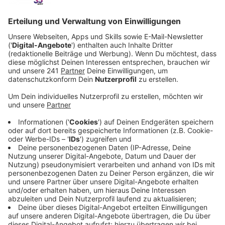
streamen sich durch Amazon Prime, Netflix und
Co.
Veröffentlicht:
Freitag, 05.02.2021 12:00
Anzeige
Moderationshighlights für die Ewigkeit
Anzeige
Kuriose Themen, über die man am Ende der Woche
unbedingt noch mal sprechen muss! O-Töne, die aufs
zweite Hören erst recht lustig sind!
Kommentare und auch Geständnisse, die sich unsere
Radio-Leverkusen-Morningshow-Moderatoren
während der Sendung verkniffen haben - das alles hört