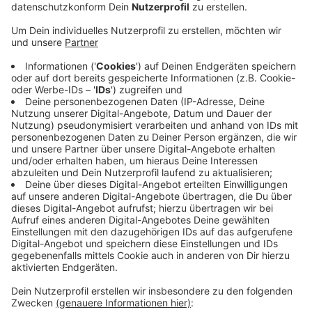
Projektes „An die Wand gespielt“ realisiert.
Veröffentlicht: Donnerstag, 29.09.2022 15:10
Anzeige
Mithilfe von Archivmaterial, Kurzfilmen und Interviews
haben sie einen multimedialen Spaziergang
vorbereitet. Dabei gibt es außerdem Ausschnitte aus
einem Zeitzeugengespräch mit der damaligen DDR-
Nationalspielerin und ehemaligen Bayer 04-Trainerin
Doreen Meier. Die Filmclips werden während des
Spaziergangs an Hauswände und Mauern projiziert. Der
etwa zweistündige Walk startet am Donnerstagabend
(29.09.2022) um 19:45 Uhr an der BayArena. Die
Teilnahme ist kostenlos.
Anzeige