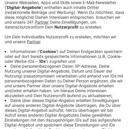
Veröffentlicht:
Montag, 05.05.2025 14:56
Anzeige
Die Urnen stehen schon, heute steht bei Ford die
Urabstimmung an, darüber, wie der Arbeitskampf in den
nächsten Wochen aussehen soll. Auch ein
unbefristeter Streik ist nicht vom Tisch. Bis Ende
2027 will Ford fast 3000 Stellen streichen, die
Arbeitnehmervertreter fordern deshalb einen
Sozialtarifvertrag mit hohen Abfindungen. Die
Gewerkschaften wollen mit Streiks Druck auf die
Arbeitgeber ausüben, die den Entwurf zuletzt
abgelehnt hatten. Bis Mittwoch läuft die Abstimmung,
dann soll klar sein, welche konkreten Maßnahmen