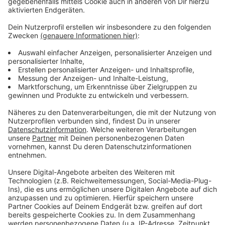
kommen.
Anzeige
Mehr Nachrichten aus Leverkusen
Anzeige
Jugendkunstgruppen Leverkusen: Anmeldung möglich!
Trotz Regen: Viel Andrang bei Leverkusener
Kneipenfestival
Mutmaßlich homophobe Gewalttat in Leverkusen:
Zeugensuche
Anzeige