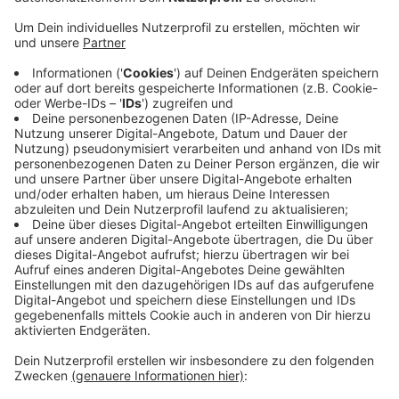
Anzeige
Schon letzte Woche musste die Fertigung des Ford
Fiesta deswegen unterbrochen werden, jetzt ist klar:
Mindestens für die nächsten zwei Wochen stehen die
Bänder im Werk auch weiterhin still. Die Mitarbeiter
gehen in dieser Zeit in Kurzarbeit.
Gründe für die Lieferengpässe haben vor allem mit den
Halbleiter-Lieferproblemen auf der ganzen Welt zu
tun. Außerdem hat es einen Corona-Ausbruch in einem
Werk eines Zulieferers in Malaysia gegeben, sagt
Ford.
Anzeige