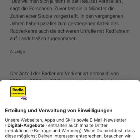
"Das will man sich ja nicht in der Realität vorstellen",
sagt die Forscherin. Zuvor hat sie in Münster die
Zahlen einer Studie vorgestellt. In den vergangenen
Jahren haben parallel zum gestiegenen Anteil des
Radverkehrs auch die schweren Unfälle mit Radfahrern
auf Landstraßen zugenommen.
Anzeige
Der Anteil der Radler am Verkehr ist demnach von
2002 bis 2017 um 37 Prozent gestiegen. Frischere
Zahlen gibt es erst im Jahr 2026. Die Zahl der auf
Landstraßen getöteten Radfahrer ist seit 2013 um
den gleichen Prozentsatz angestiegen. Allein 2023
gab es 189 Tote auf Landstraßen und knapp 3000
Schwerverletzte.
Anzeige