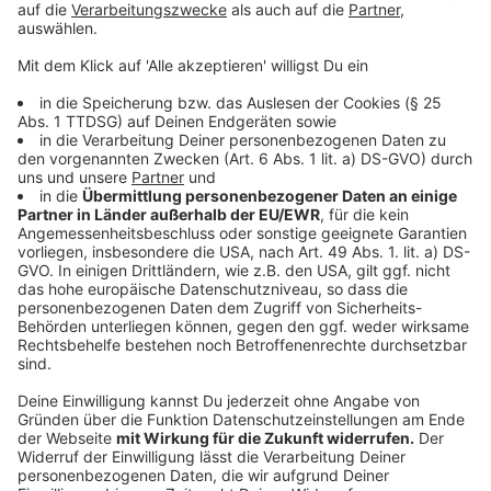
Bei Kreuzungen sind schlecht einsehbare
Straßenverläufe oder überraschende
Vorfahrtsregelungen das Problem. Besonders
schwierig ist es, wenn Radfahrer in beiden Richtungen
auf einem Radweg unterwegs sind. Der Autofahrer
schaut oft nur nach rechts - und übersieht den Radler
von links. "Zu ihrem eigenen Schutz der Radler sollte
hier die Vorfahrtsregelung geändert werden", rät
Zeidler.
Anzeige
Sie wünscht sich, dass der Gesetzgeber reagiert. So
ist gesetzlich geregelt, dass innerorts nur schneller als
50 Kilometer pro Stunde erlaubt ist, wenn es
gleichzeitig einen von der Fahrbahn getrennten