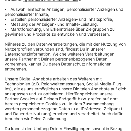
In 41 Prozent der Fälle waren Autos der Unfallgegner-
in 59 Prozent davon verursachten die Autofahrer die
Unfälle. 32 Prozent der Unfälle passierten auf der
freien Strecke. Autofahrer übersahen Radler im
Schattenwurf von Bäumen oder tief stehender Sonne
und überproportional oft kam es in der Dämmerung zu
Unfällen. Und das überwiegend bei mehr als 70
Stundenkilometern. Dieses Szenario sollte der
Crashtest simulieren.
Anzeige
Anzeige
Viele Autofahrer schauen an Kreuzungen
nicht in beide Richtungen
Anzeige