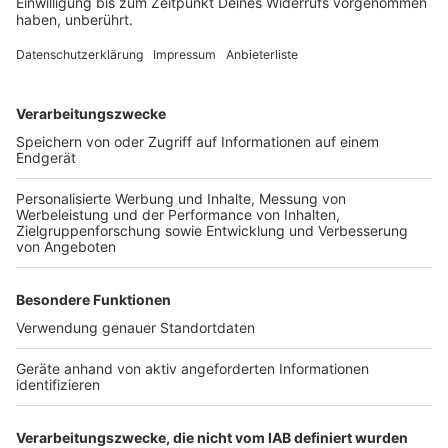
Radweg gibt. "Diese Regelung gibt es für Landstraßen
nicht. Das halten wir für falsch", sagt die Leiterin. Beim
Bau von neuen Bundesstraßen müsse bereits jetzt ein
getrennter Radweg gebaut werden. "Das wünschen wir
uns auch für Landstraßen", sagt Zeidler.
Anzeige
Vorhandene Radwege müssen laut den
Unfallforschern für die Sicherheit der Radfahrer
ausgebaut und die Oberflächen verbessert werden.
Oft seien die Radfahrer zwar aus Sicht der Polizei die
Verursacher für einen Unfall. Aber es gebe auch
Gründe. An Kreuzungen müssen laut Forderung der
Unfallforscher deutlich mehr Ampeln oder sogar neue
Unter- oder Überführungen gebaut werden.
Autor: Carsten Linnhoff, dpa