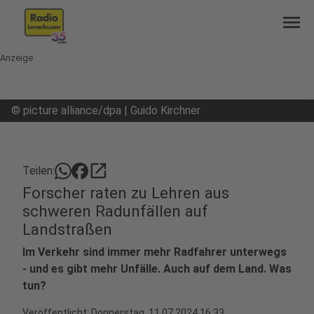
menu
Anzeige
©
picture alliance/dpa | Guido Kirchner
open_in_new
Teilen:
Forscher raten zu Lehren aus
schweren Radunfällen auf
Landstraßen
Im Verkehr sind immer mehr Radfahrer unterwegs
- und es gibt mehr Unfälle. Auch auf dem Land. Was
tun?
Veröffentlicht: Donnerstag, 11.07.2024 16:33