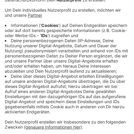
Veröffentlicht:
Dienstag, 29.09.2020 14:23
Anzeige
Die neue Fraktionsvorsitzende Milanie Kreutz freut
sich, dass sich die SPD mit einem Durchschnittsalter
von 45 Jahren deutlich verjüngt hat und mehr als die
Hälfte der SPD-Plätze im Rat von Frauen besetzt
sind. Die CDU muss dagegen noch deutliche Verluste
und auch die Niederlage bei der Stichwahl verdauen.
Personelle Konsequenzen soll das schlechte
Wahlergebnis innerhalb der CDU aber erst einmal nicht
haben.
Anzeige