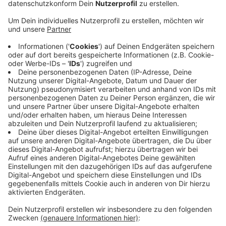
Anzeige
Zwischen 9 Uhr 30 und 12 Uhr 30 macht am Freitag
das "France Mobil" vor der Schule halt.
Ein weiß roter Renault Kangoo, der aktuell durch ganz
Deutschland tourt.
Das Ganze ist eine Aktion vom Deutsch-Französischen
Jugendwerk und dem Institut Francais. Die
Französisch-Botschafter haben Infomaterial dabei.
Zum Beispiel zu Schüleraustauschen oder Studium.
Ziel ist den Schülern die Angst vor dem
Französischlernen zu nehmen und ihnen Berufsfelder
aufzuzeigen.
Anzeige