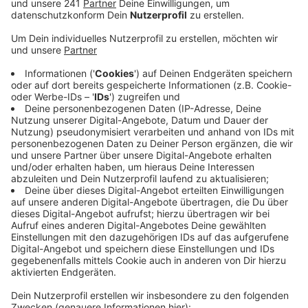
Führungsriegen bei uns immer noch in der
Minderheit.
Veröffentlicht:
Mittwoch, 17.07.2019 06:43
Anzeige
Bei Bayer werden aktuell rund ein Drittel aller
Führungsstellen von Frauen besetzt. Zwar konnte der
Konzern in den letzten Jahren einen deutlichen
Zuwachs verzeichnen, im Vergleich zu den anderen
großen Arbeitgebern in Leverkusen fällt die
Frauenquote hier aber noch am geringsten aus.
Das Klinikum zum Beispiel hat bereits rund jede Dritte
Führungsstelle mit Frauen besetzt. Die Leverkusener
Stadtverwaltung sogar fast jede zweite. Mit über 46
Prozent nähert sie sich einer gleichen Verteilung von
Männern und Frauen mit großer Verantwortung.