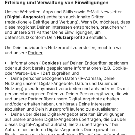
Ehrenamtlichen letztes Jahr 527 Gespräche
geführt – im Jahr davor waren es noch rund 470.
Veröffentlicht:
Dienstag, 26.03.2024 06:25
Anzeige
Vor allem Frauen, die digitale Gewalt erfahren haben,
wenden sich vermehrt an die Ehrenamtlichen. Sie
haben zum Beispiel Dick Pics bekommen, wurden
online gestalkt oder gemobbt. Um noch mehr auf sich
aufmerksam zu machen, hat die Frauenberatungsstelle
letztes Jahr eine Plakatkampagne gestartet. In den
Bussen der Wupsi wird jetzt auf Anonyme
Spurensicherung nach Sexualstraftaten hingewiesen.
Und mit der BayArena macht jetzt der größte
Veranstaltungsort in unserer Stadt bei der Kampagne
„Luisa ist hier!“ mit: Frauen, die sich bedroht fühlen,