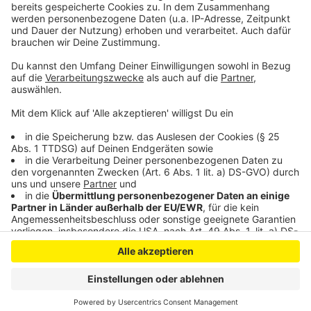
EVL erhöht Trinkwasserpreise in Leverkusen
Machbarkeitsstudie für neue Feuerwache ist da
Anzeige
Anzeige
Anzeige
Anzeige