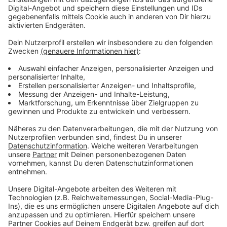
können dort jederzeit bei Mitarbeitenden mit den
Worten: „Ist Luisa hier?“ unauffällig Hilfe holen.
Damit schon junge Mädchen Warnsignale erkennen,
sich gegenseitig helfen und richtig reagieren können,
hat der Frauennotruf letztes Jahr auch Workshops an
mehreren Leverkusener Schulen gegeben. Die
Nachfrage ist groß, sagt der Verein. Deshalb soll es
auch dieses Jahr wieder welche geben.
Anzeige
Weitere Meldungen aus Leverkusen
Anzeige
Freudenthaler Straße in Schlebusch wird testweise
Einbahnstraße