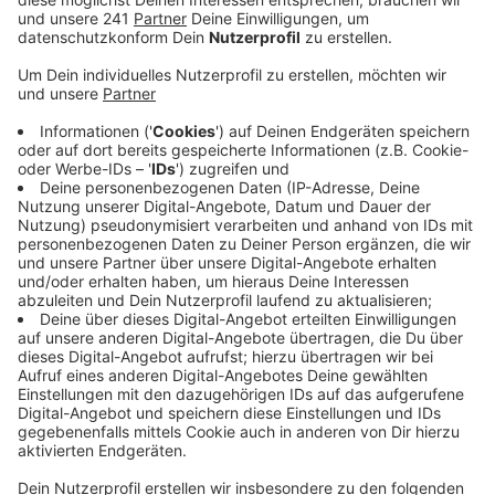
Veröffentlicht:
Samstag, 14.09.2019 09:58
Anzeige
Das Misch-Masch-Wetter im August ist Schuld daran,
dass wir nicht an den Rekord vom letzten Jahr
rankommen, heißt es vom Sportpark. Im Vergleich zu
den Vorjahren sei der Besucheransturm dank Hitze-
Sommer aber wieder groß gewesen. Der Freibad-
Betreiber hofft, dass es auch im kommenden Sommer
wieder beständig gutes Wetter gibt.
Allerdings verfolgt er die Entwicklungen zu immer
immer heißerem und trockenerem Wetter auch
kritisch: vor allem im Freibad Wiembachtal würden
Bäume und Büsche als natürliche Schattenspender
leiden.