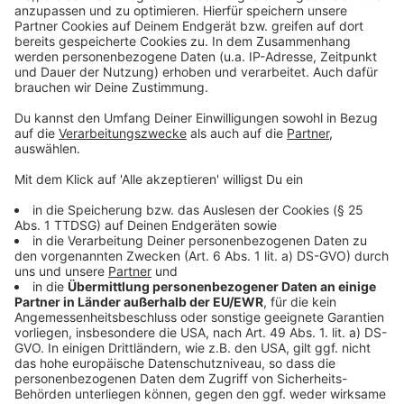
einzubetten. Dieser Service kann
Daten zu Ihren Aktivitäten
sammeln. Bitte lesen Sie die
Details durch und stimmen Sie der
Nutzung des Service zu, um dieses
Video anzusehen.
Mehr Informationen
Mit "Weekends" kehrt Freya Ridings auf die große
Bühne zurück, wir haben den Song für euch im besten
Akzeptieren
Mix.
powered by
Usercentrics Consent
Anzeige
Management Platform
Anzeige