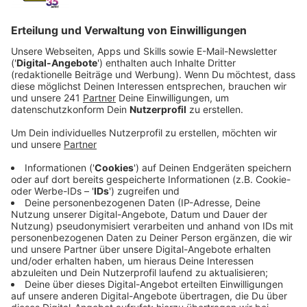
Veröffentlicht:
Donnerstag, 23.02.2023 07:16
Anzeige
"Weekends" ist die Vorankündigung zum zweiten
Ridings-Album "Blood Orange", das im Mai erscheinen
soll. Der Entstehungsprozess der Platte war von
Unsicherheit geprägt. Die Pläne, mit den Writing-
Sessions in Los Angeles zu beginnen, wurden durch
den Lockdown über den Haufen geworfen und diese
Umstände wurden durch eine gleichzeitige Trennung
verstärkt. Ihre bisherigen Erfolge und das neue
Abenteuer in Los Angeles hätten Freya eigentlich in
ein Hochgefühl versetzen sollen, stattdessen fand sie
sich mit "gebrochenem Herzen" in ihrem Kinderzimmer,
Zuhause bei ihren Eltern. Durch die gewonnene Zeit
konnte sie sich voll und ganz der Musik widmen, die sie
selbst so liebt. "Es ist ein Album aus zwei Hälften: 18