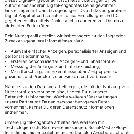
Monate, in denen ich wirklich untröstlich und allein war,
gefolgt von 18 Monaten, in denen ich so glücklich war,
wie nie zuvor“, so Freya. "Es geht also um diese beiden
Hälften, die bittere und die süße, und um den
Übergang von der einen zur anderen und darum, sich
selbst zu erlauben, das durchzumachen.“ Den ersten
Vorgeschmack gibt sie uns mit "Weekends" - hier zu
hören bei uns im besten Mix.
Anzeige
Wir benötigen Ihre
Zustimmung, um den YouTube
Video-Service zu laden!
Wir verwenden einen Service eines
Drittanbieters, um Videoinhalte