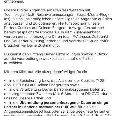
steht die Bundesregierung jetzt in der Verantwortung,
die Abhängigkeit von fossilen Energien konsequent
abzubauen und die erneuerbaren Energien auszubauen",
forderte Aktivistin Pauline Brünger. Beim 10. globalen
Klimastreik wollen nach Angaben von Fridays For
Future überall auf der Welt Menschen für
Klimagerechtigkeit und Frieden demonstrieren - von
Taiwan über Nigeria bis nach Australien. Allein in
Deutschland seien Aktionen an 240 Orten geplant.
Anzeige
Der Überblick über die Demos
Anzeige
In Nordrhein-Westfalen finden in nahezu jeder
größeren Stadt Demos statt, aber auch in kleineren