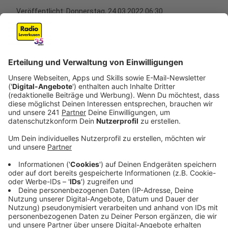
Veröffentlicht:
Donnerstag, 24.03.2022 06:30
Anzeige
Über 200 Demonstrationen sind in Deutschland schon
angemeldet: Fridays For Future haben zu ihrem
nächsten globalen Klimastreik aufgerufen. Diesmal
steht auch der Ukraine-Krieg im Mittelpunkt, möchten
die Aktivistinnen und Aktivisten auch für Frieden auf
der Welt demonstrieren. Für fossile Energien wie
Kohle, Gas oder Öl zahle die EU laut Fridays For Future
"jeden Tag hunderte Millionen Euro" an Wladimir Putin.
Man stünde vor den Konsequenzen, dass
Lebensgrundlagen weltweit kollidieren und man
politisch erpressbar geworden wäre. Die Forderung der
Verantwortlichen der Klimabewegung lautet daher:
Unabhängig von fossilen Energien werden, erneuerbare