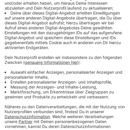
Energien ausbauen - sonst nehmen Extremwetter und
das Artensterben weiter zu.
Anzeige
Erneuerbare Energie: für besseres Klima und
gegen Krieg
Anzeige
Für die Klimabewegung Fridays for Future sind
Klimagerechtigkeit und Frieden untrennbar miteinander
verbunden. "Erneuerbare Energien auszubauen, ist
doppeltes Krisenmanagement: gegen Krieg und gegen
Klimakatastrophen", sagte Aktivistin Elisa Bas am
Montag in Hamburg. Durch Deutschlands Abhängigkeit
von Kohle, Öl und Gas werde der Krieg in der Ukraine
mitfinanziert. "Um nachhaltigen Frieden zu garantieren,