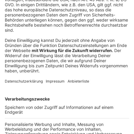
Gemeinden. Rund 80 Städte beziehungsweise 270
Demonstrationsorte sind dabei. Wo und wann eine
lokale Demonstration stattfindet, können
Interessierte in der
HIER
aufgeführten Karte einsehen.
Sie zeigt alle Klimastreiks im Rahmen der Fridays-For-
Future-Bewegung am 25. März an.
Autor: Joachim Schultheis (mit dpa)
Anzeige
Anzeige