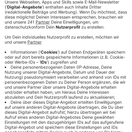
Veröffentlicht:
Freitag, 26.04.2024 13:15
Anzeige
Unter anderem kommt prominenter Besuch nach
Leverkusen. Der ehemalige Kanzlerkandidat Martin
Schulz lädt am Freitagabend zu einer Buchpremiere
des Autors Martin Häusler ins Forum. Es geht um
Chancen im Klimawandel, Start ist um 19:00 Uhr und
der Eintritt ist frei.
Gleichzeitig spielt eine Rockband im Topos. Die
Bucket Boys liefern den Sound für Autofahrten über
staubige Highways mit Country- und Blueseinflüssen.
Übers ganze Wochenende findet außerdem das
Frühlingsfest in der Wiesdorfer Fußgängerzone statt,
mit Blumenständen und verkaufsoffenem Sonntag.