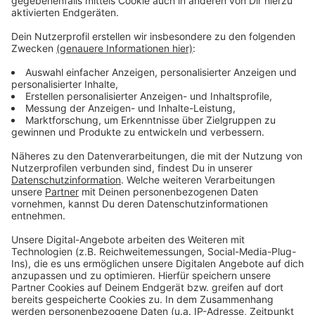
Das bringt auch Straßensperrungen mit sich. Wann und
wo die Stadt Straßen und Parkplätze dichtmacht,
haben wir euch auf rl.de zusammengefasst.
Anzeige
Weitere Meldungen aus Leverkusen
Anzeige
Malerische Ideen für Leverkusens Innenstadt
A1 in Leverkusen am Wochenende vollgesperrt
Demo für Leverkusener Arbeitsrechte am 01. Mai
Anzeige