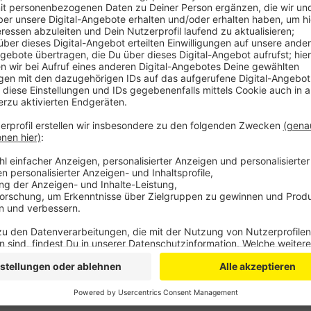
Fünf Ärzte wurden demnach zu den besten Mediziner
und zwar in den Bereichen Adipositas, Hernien, Bauch 
Lungentumore, Infektiologie und Proktologie. Profes
Allgemeinmedizin, bekam sogar drei Auszeichnungen. 
mit niedergelassenen und Klinik-Ärzten und den Urte
Beispiel auch Patientenverbände und regionale Selb
gebeten.
Anzeige