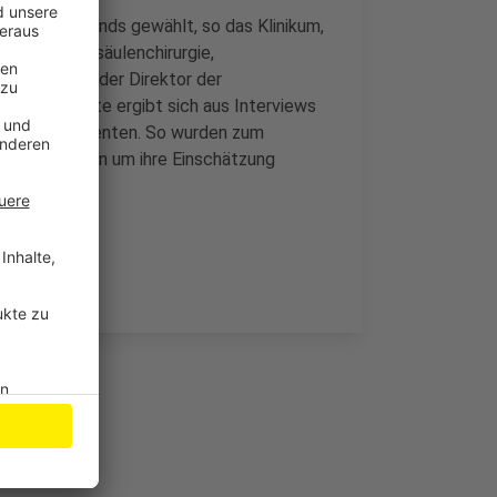
n Deutschlands gewählt, so das Klinikum,
- und Wirbelsäulenchirurgie,
sor Schäfer, der Direktor der
Die Ärzteliste ergibt sich aus Interviews
ilen von Patienten. So wurden zum
sthilfegruppen um ihre Einschätzung