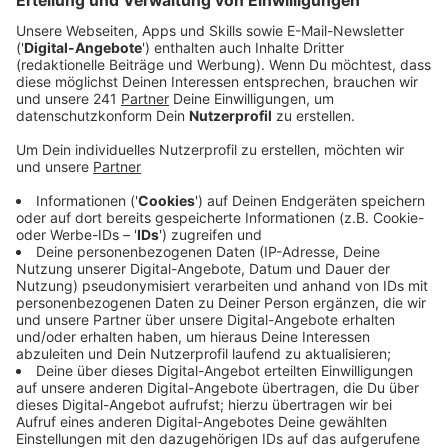
Anzeige
Ein Promi, keine Fragen und fünf
Gegenstände
Anzeige
Wenn ein Popstar, Comedian, Schauspieler oder
Politiker bei uns zu Besuch ist, stellt er sich auch dem
besonderen Video-Interview „Fünf für". Dabei wird
keine einzige Frage gestellt, sondern dem Gast
einfach fünf Dinge in die Hand gedrückt, zu denen er
das erzählt, was ihm als Erstes einfällt. Keine
Standardantworten, keine Promotionaussagen -
sondern ganz persönliche Geschichten - das ist „Fünf
für"!