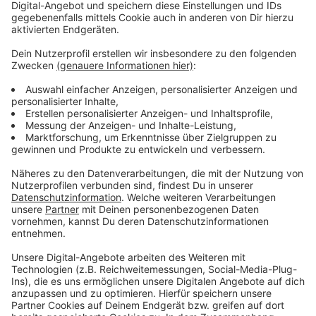
Anzeige
Wir benötigen Ihre
Zustimmung, um den YouTube
Video-Service zu laden!
Wir verwenden einen Service eines
Drittanbieters, um Videoinhalte
einzubetten. Dieser Service kann
Daten zu Ihren Aktivitäten
sammeln. Bitte lesen Sie die
Details durch und stimmen Sie der
Nutzung des Service zu, um dieses
Video anzusehen.
Mehr Informationen
Fünf für And.Ypsilon und Michi Beck (Die