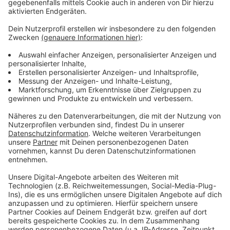
Wir benötigen Ihre
Zustimmung, um den YouTube
Video-Service zu laden!
Wir verwenden einen Service eines
Drittanbieters, um Videoinhalte
einzubetten. Dieser Service kann
Daten zu Ihren Aktivitäten
sammeln. Bitte lesen Sie die
Details durch und stimmen Sie der
Nutzung des Service zu, um dieses
Video anzusehen.
Mehr Informationen
Fünf für Cascada (Natalie Horler)
Akzeptieren
Anzeige
powered by
Usercentrics Consent