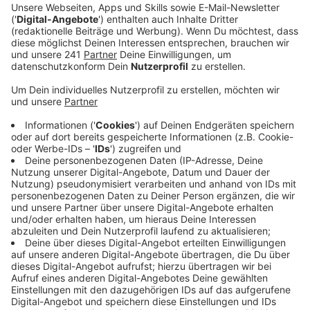
Ein Promi, keine Fragen und fünf
Gegenstände
Anzeige
Wenn ein Popstar, Comedian, Schauspieler oder
Politiker bei uns zu Besuch ist, stellt er sich auch dem
besonderen Video-Interview „Fünf für". Dabei wird
keine einzige Frage gestellt, sondern dem Gast
einfach fünf Dinge in die Hand gedrückt, zu denen er
das erzählt, was ihm als Erstes einfällt. Keine
Standardantworten, keine Promotionaussagen -
sondern ganz persönliche Geschichten - das ist „Fünf
für"!
Anzeige