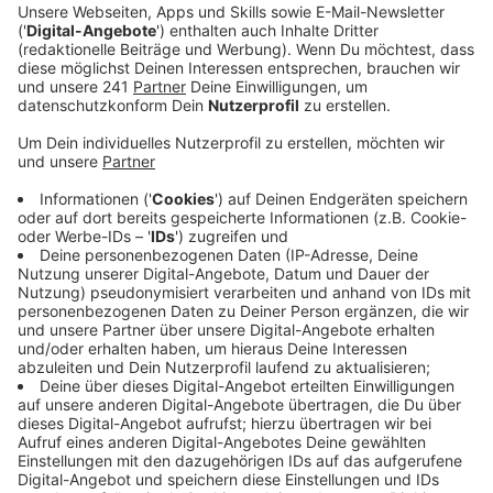
Ein Promi, keine Fragen und fünf
Gegenstände
Anzeige
Wenn ein Popstar, Comedian, Schauspieler oder
Politiker bei uns zu Besuch ist, stellt er sich auch dem
besonderen Video-Interview „Fünf für". Dabei wird
keine einzige Frage gestellt, sondern dem Gast
einfach fünf Dinge in die Hand gedrückt, zu denen er
das erzählt, was ihm als Erstes einfällt. Keine
Standardantworten, keine Promotionaussagen -
sondern ganz persönliche Geschichten - das ist „Fünf
für"!
Anzeige