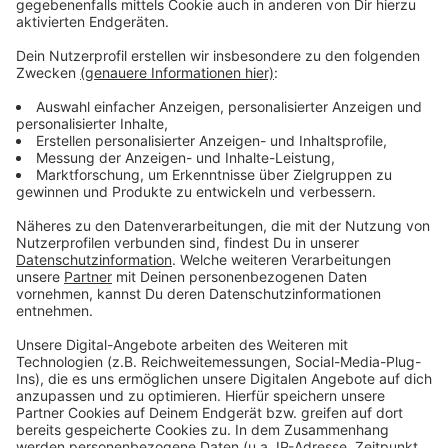
Wir benötigen Ihre
Zustimmung, um den YouTube
Video-Service zu laden!
Wir verwenden einen Service eines
Drittanbieters, um Videoinhalte
einzubetten. Dieser Service kann
Daten zu Ihren Aktivitäten
sammeln. Bitte lesen Sie die
Details durch und stimmen Sie der
Nutzung des Service zu, um dieses
Video anzusehen.
Mehr Informationen
Fünf für Christina Stürmer
Akzeptieren
Anzeige
powered by
Usercentrics Consent