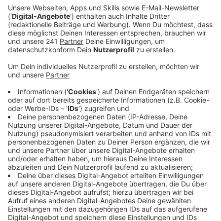
Ein Promi, keine Fragen und fünf
Gegenstände
Anzeige
Wenn ein Popstar, Comedian, Schauspieler oder
Politiker bei uns zu Besuch ist, stellt er sich auch dem
besonderen Video-Interview „Fünf für". Dabei wird
keine einzige Frage gestellt, sondern dem Gast
einfach fünf Dinge in die Hand gedrückt, zu denen er
das erzählt, was ihm als Erstes einfällt. Keine
Standardantworten, keine Promotionaussagen -
sondern ganz persönliche Geschichten - das ist „Fünf
für"!
Anzeige