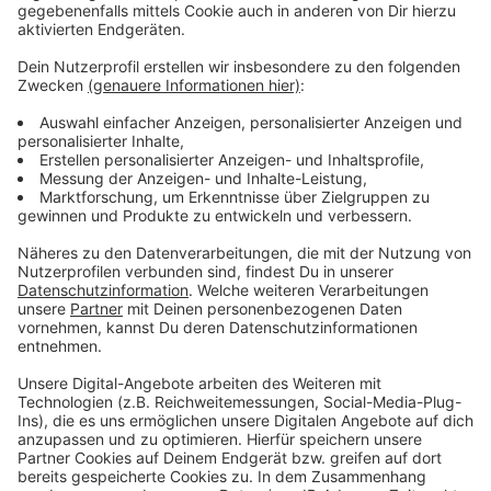
Wir benötigen Ihre
Zustimmung, um den YouTube
Video-Service zu laden!
Wir verwenden einen Service eines
Drittanbieters, um Videoinhalte
einzubetten. Dieser Service kann
Daten zu Ihren Aktivitäten
sammeln. Bitte lesen Sie die
Details durch und stimmen Sie der
Nutzung des Service zu, um dieses
Video anzusehen.
Mehr Informationen
Fünf für die drei Fragezeichen
Akzeptieren
Anzeige