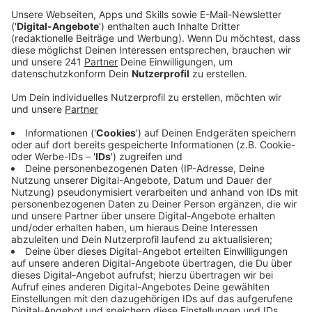
Anzeige
Ein Promi, keine Fragen und fünf
Gegenstände
Anzeige
Wenn ein Popstar, Comedian, Schauspieler oder
Politiker bei uns zu Besuch ist, stellt er sich auch dem
besonderen Video-Interview „Fünf für". Dabei wird
keine einzige Frage gestellt, sondern dem Gast
einfach fünf Dinge in die Hand gedrückt, zu denen er
das erzählt, was ihm als Erstes einfällt. Keine
Standardantworten, keine Promotionaussagen -
sondern ganz persönliche Geschichten - das ist „Fünf
für"!