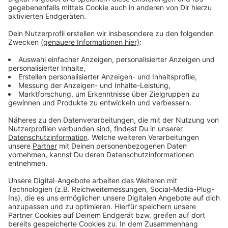
Anzeige
Wir benötigen Ihre
Zustimmung, um den YouTube
Video-Service zu laden!
Wir verwenden einen Service eines
Drittanbieters, um Videoinhalte
einzubetten. Dieser Service kann
Daten zu Ihren Aktivitäten
sammeln. Bitte lesen Sie die
Details durch und stimmen Sie der
Nutzung des Service zu, um dieses
Video anzusehen.
Mehr Informationen
Fünf für Frida Gold