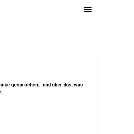
menu
inke gesprochen... und über das, was
n.