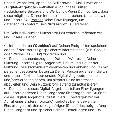
Ein Promi, keine Fragen und fünf
Gegenstände
Anzeige
Wenn ein Popstar, Comedian, Schauspieler oder
Politiker bei uns zu Besuch ist, stellt er sich auch dem
besonderen Video-Interview „Fünf für". Dabei wird
keine einzige Frage gestellt, sondern dem Gast
einfach fünf Dinge in die Hand gedrückt, zu denen er
das erzählt, was ihm als Erstes einfällt. Keine
Standardantworten, keine Promotionaussagen -
sondern ganz persönliche Geschichten - das ist „Fünf
für"!
Anzeige