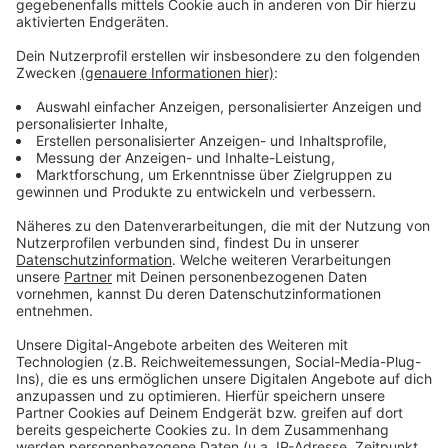
Wir benötigen Ihre
Zustimmung, um den YouTube
Video-Service zu laden!
Wir verwenden einen Service eines
Drittanbieters, um Videoinhalte
einzubetten. Dieser Service kann
Daten zu Ihren Aktivitäten
sammeln. Bitte lesen Sie die
Details durch und stimmen Sie der
Nutzung des Service zu, um dieses
Video anzusehen.
Mehr Informationen
Fünf für Nickelback
Akzeptieren
Anzeige
powered by
Usercentrics Consent