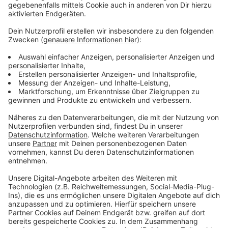
Wir benötigen Ihre
Zustimmung, um den YouTube
Video-Service zu laden!
Wir verwenden einen Service eines
Drittanbieters, um Videoinhalte
einzubetten. Dieser Service kann
Daten zu Ihren Aktivitäten
sammeln. Bitte lesen Sie die
Details durch und stimmen Sie der
Nutzung des Service zu, um dieses
Video anzusehen.
Mehr Informationen
Fünf für Rea Garvey
Akzeptieren
Anzeige