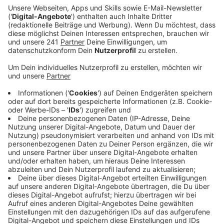
Ein Promi, keine Fragen und fünf
Gegenstände
Anzeige
Wenn ein Popstar, Comedian, Schauspieler oder
Politiker bei uns zu Besuch ist, stellt er sich auch dem
besonderen Video-Interview „Fünf für". Dabei wird
keine einzige Frage gestellt, sondern dem Gast
einfach fünf Dinge in die Hand gedrückt, zu denen er
das erzählt, was ihm als Erstes einfällt. Keine
Standardantworten, keine Promotionaussagen -
sondern ganz persönliche Geschichten - das ist „Fünf
für"!
Anzeige