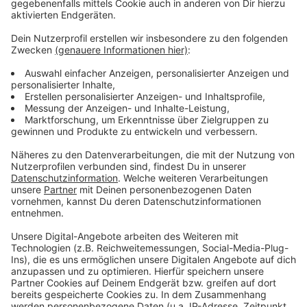
Wir benötigen Ihre
Zustimmung, um den YouTube
Video-Service zu laden!
Wir verwenden einen Service eines
Drittanbieters, um Videoinhalte
einzubetten. Dieser Service kann
Daten zu Ihren Aktivitäten
sammeln. Bitte lesen Sie die
Details durch und stimmen Sie der
Nutzung des Service zu, um dieses
Video anzusehen.
Mehr Informationen
Fünf für Sido
Akzeptieren
Anzeige
powered by
Usercentrics Consent