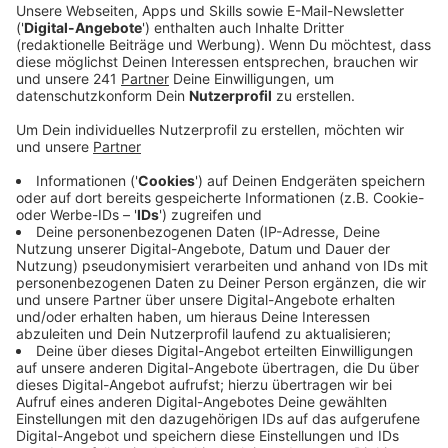
Ein Promi, keine Fragen und fünf
Gegenstände
Anzeige
Wenn ein Popstar, Comedian, Schauspieler oder
Politiker bei uns zu Besuch ist, stellt er sich auch dem
besonderen Video-Interview „Fünf für". Dabei wird
keine einzige Frage gestellt, sondern dem Gast
einfach fünf Dinge in die Hand gedrückt, zu denen er
das erzählt, was ihm als Erstes einfällt. Keine
Standardantworten, keine Promotionaussagen -
sondern ganz persönliche Geschichten - das ist „Fünf
für"!
Anzeige