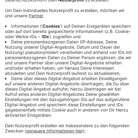
Anzeige
Sie sind für Menschen aus unserer Stadt in
schwierigen Situationen da – und das 365 Tage im
Jahr rund um die Uhr. Fünf neue ehrenamtliche
Notfallseelsorgerinnen werden Mittwochabend in
einem feierlichen Gottesdienst offiziell eingeführt. Die
fünf Frauen bereichern dann künftig die Seelsorger
und sind an der Seite der Menschen, deren Leben aus
den Fugen geraten ist. Eingeführt in ihr Amt werden sie
um 18 Uhr in der evangelischen Hoffnungskirche in
Rheindorf.
Anzeige