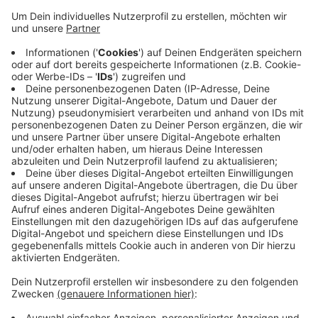
Anzeige
Mehrere Bewohner des Hauses hatten über Husten
und Atemnot geklagt – sie waren deswegen teilweise
auf ihre Balkone geflüchtet. Die Feuerwehr hat
daraufhin das gesamte Gebäude evakuiert und
kontrolliert. Dabei konnten die Einsatzkräfte allerdings
nichts feststellen. Dennoch wurden insgesamt fünf
Bewohner vom Rettungsdienst behandelt – zwei
davon kamen zur weiteren Behandlung ins
Krankenhaus.
Anzeige