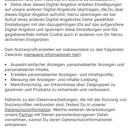
kommt, dann hält Leverkusen zusammen und das
hat mich sehr stolz gemacht."
Am Donnerstagabend gibt es in Opladen außerdem
noch einen ökumenischen Gottesdienst in St. Remigus
und eine Andacht an der Bielertkirche.
Der Programmablauf
12 Uhr auf dem NaturGut Ophoven, Talstraße 4 in
Opladen
Auf dem NaturGut Ophoven startet der gemeinsame
Spaziergang mit Fachleuten der Stadt Leverkusen. Zu
Fuß geht es vom NaturGut Ophoven in Richtung
Wiembachallee. An der KGS Remigiusschule, der
Theodor-Heuss-Realschule sowie an der KiTa Opladen
wird Station gemacht.