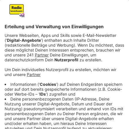
Veröffentlicht:
Donnerstag, 14.07.2022 12:10
Anzeige
Fachleute zeigen, wie groß die Schäden waren und vor
allem auch wie weit der Wiederaufbau ist.
Oberbürgermeister Richrath ist dabei wichtig, nach
vorne zu blicken und vor allem auch die große
Solidarität rund um die Flut vor einem Jahr in den
Fokus zu rücken.
"Dieses Gefühl und diesen Einsatz, den wir alle
gesehen haben, das war einfach großartig! Egal
aus welchem Bundesland, aus welcher Stadt,
alle waren hier, haben geholfen ohne zu fragen -
ich glaube, dass diese Hilfsbereitschaft nach wie
vor vorhanden ist. Wenn es wirklich hart auf hart