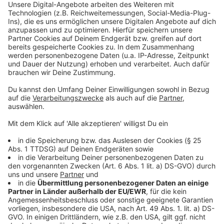
Gegen 13.35 Uhr endet der Spaziergang an der
Bielertkirche mit einer Besinnung von Pfarrer Stephan
Noesser. Zum Ausklang gibt es im Gemeindehaus
Kaffee und Kuchen und eine offene Gesprächsrunde.
ab 18 Uhr, St. Remigius-Kirche, An St. Remigius
Die Evangelische Kirchengemeinde Opladen und die
Gemeinde St. Remigius Opladen laden zu einem
Ökumenischen Gottesdienst ein, an dem auch
Oberbürgermeister Uwe Richrath teilnimmt.
Im Anschluss wird eine Fotoinstallation mit Bildern der
Flut und dem heutigen Stand gezeigt. Der Malteser
Hilfsdienst sorgt beim anschließenden Beisammensein
für Speisen und Getränke.
19.30 Uhr Bielertkirche, Bielertstraße