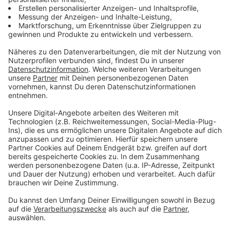
Zudem fördert der gemeinsame Schulweg mit anderen
Kindern das Sozialverhalten", betont Müther. Der ADAC
plädiert daher dafür, dass Kinder - wenn möglich - den
täglichen Schulweg eigenständig zurücklegen.
Anzeige
Warum Eltern trotzdem fahren
Anzeige
Doch warum setzen so viele Eltern trotz der
bekannten Risiken auf das Elterntaxi?
Laut einer
ADAC-Umfrage
empfinden nur 50 Prozent der Eltern in
NRW den Schulweg ihrer Kinder als sicher. Die größten
Sorgen bereiten unachtsame Verkehrsteilnehmer, zu
schnelles Fahren und potenzielle Gefahren durch
Fremde. Etwa ein Viertel der Eltern befürchtet, dass