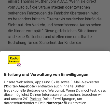
erklärt
Thomas Müther vom ADAC
. "Wenn sie direkt
vom Auto auf die Straße steigen oder zwischen
parkenden Fahrzeugen die Fahrbahn überqueren, wird
es besonders kritisch. Elterntaxis verdecken häufig die
Sicht auf den Verkehr, und heranfahrende Autos sehen
die Kinder erst spät." Diese gefährlichen Situationen
sind keine Seltenheit und stellen eine ernsthafte
Bedrohung für die Sicherheit der Kinder dar.
Anzeige
©
picture alliance/dpa | Christoph Reichwein
Viele Eltern bringen ihre Kinder mit dem Auto zur
Schule. Doch diese Praxis sorgt regelmäßig für
chaotische und gefährliche Situationen vor den
Schulen.
Anzeige