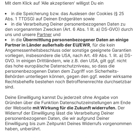
ihr Kind den Schulweg nicht richtig einschätzen kann
oder nicht aufpasst.
Interessanterweise sehen 40 Prozent der Eltern, die
selbst als Elterntaxi unterwegs sind, ihr Verhalten
kritisch. Dennoch greifen sie aus Gründen wie
Zeitdruck, schlechtem Wetter oder Bequemlichkeit
weiterhin auf das Auto zurück. "Viele Eltern wissen,
dass sie mit dem Elterntaxi die Situation vor den
Schulen verschärfen, ändern aber nichts daran", so
Müther.
Anzeige
Initiativen für mehr Sicherheit
Anzeige