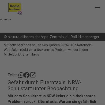
menu
Anzeige
©
picture alliance/dpa/dpa-Zentralbild | Ralf Hirschberger
Mit dem Start des neuen Schuljahres 2025/26 in Nordrhein-
Westfalen rückt ein altbekanntes Problem wieder in den
Mittelpunkt: Elterntaxis
open_in_new
Teilen:
Gefahr durch Elterntaxis: NRW-
Schulstart unter Beobachtung
Mit dem Schulstart in NRW kehrt ein altbekanntes
Problem zurück: Elterntaxis. Warum sie gefährlich