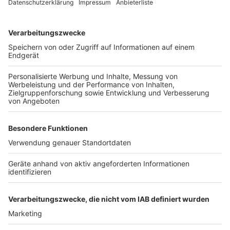
Um das Chaos vor den Schulen zu reduzieren, setzen
viele Kommunen auf Maßnahmen wie Bringzonen und
Schulstraßen. Bringzonen, also Elternhaltestellen,
werden von 60 Prozent der Eltern in NRW als nützlich
bewertet. Schulstraßen, die während der Stoßzeiten
für Autos gesperrt werden, finden bei 55 %
Zustimmung.
"Diese Maßnahmen sind ein Schritt in die richtige
Richtung", sagt Müther. "Doch langfristig sollten wir
darauf hinarbeiten, dass Kinder ihren Schulweg sicher
und selbstständig bewältigen können." Der ADAC
betont, dass dies nicht nur die Verkehrssicherheit
erhöht, sondern auch die Entwicklung der Kinder
positiv beeinflusst.
Autor: Joachim Schultheis
Anzeige