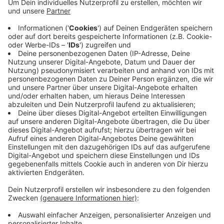
Elternhaltestellen als Lösung?
Anzeige
Um die Situation zu entschärfen, fordert der ADAC die
Einrichtung von sogenannten Elternhaltestellen. Diese
Zonen, die etwas abseits der Schule eingerichtet
werden, ermöglichen es Eltern, ihre Kinder sicher
aussteigen zu lassen. "Wenn diese Haltestellen
genutzt werden, legen die Kinder die letzten Meter
zur Schule zu Fuß zurück. Das entspannt die Lage vor
den Schulen erheblich", so Müther.
Noch besser sei es jedoch, wenn Kinder den Schulweg
komplett ohne Elterntaxi bewältigen. "Studien zeigen,
dass Kinder, die zu Fuß zur Schule gehen, nicht nur
fitter sind, sondern auch konzentrierter im Unterricht.