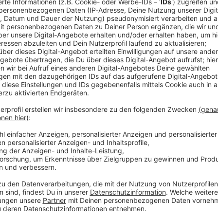
Im Juni hatte sich der Club die Lage vor Ort einen M
Jedes zweite Elterntaxi hielt im Halteverbot, um Ki
Wendemanöver oder Rückwärtsfahren hätten einige El
gesorgt, so der ACE. Außerdem sei jedes dritte Kind
auf der Gehwegseite. Grundsätzlich seien die Voraus
Beispiel durch eine Fußgängerampel und eine extra E
Situation als mangelhaft ein.
Die Politik müsse Verantwortung übernehmen, so der
Untersuchung arbeitet die Stadt gerade an einem Sc
Winter vorliegen.
Anzeige
Weitere Meldungen aus Leverkusen
Anzeige