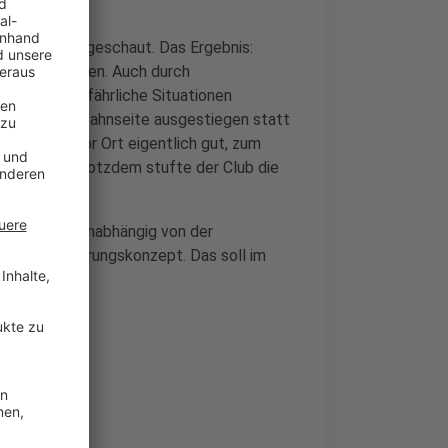
orgen lang angeschaut. Das Ergebnis:
nder abzusetzen. Auch durch
tern für gefährliche Situationen
 auf der Fahrbahnseite ausgestiegen statt
setzungen vor Ort eigentlich gut, zum
lternzone. Trotzdem stufte der Club die
 Autoclub. Unabhängig von der
hulwegsicherungskonzept. Das soll im