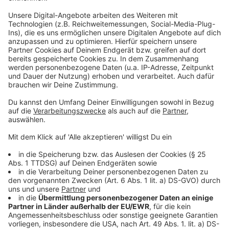
Christoph Theile, Geschäftsführer von Emotioversum,
sieht Finnland als Vorbild: Dort gehören Emotions-
Trainings seit Jahren zum Lehrplan. Das Ergebnis:
Finnland gilt laut Studien als das glücklichste Land der
Welt. "Wer sich mit Emotionen auseinandersetzt, hat
die Basis, um richtig glücklich zu sein", sagt Theile.
Anzeige
Trainer gesucht: Jetzt Teil des
Emotioversums werden
Anzeige
Das Emotions-Training wird aktuell auch für
weiterführende Schulen entwickelt. Dafür sucht