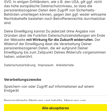
Emotioversum ausgebildete Erzieher und Lehrer, die
sich zu Trainern ausbilden lassen möchten.
Mehr
Informationen gibt es auf der Website von
Emotioversum
.
Autor: David Müller
Anzeige
Anzeige
Anzeige