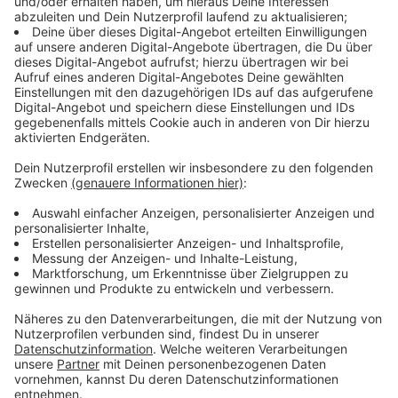
gelassen
Anzeige
Der ehemalige Lehrer Torsten Dederky weiß aus
Erfahrung: "Schüler werden leider mit ihren Emotionen
allein gelassen. Sie haben keine Möglichkeit, diese in
der Schule anzusprechen. Eltern können oder machen
das oft nicht, oder es heißt nur: 'Stell dich nicht so an."
Deshalb hat Torsten Dederky umgeschult und ist jetzt
Trainer im „Emotioversum“. Er besucht Schulen und
bringt Kindern bei, wie sie mit ihren Gefühlen umgehen
können.
Anzeige
Finnland als Vorbild für mehr Glück
Anzeige