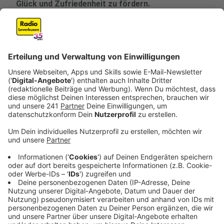
Glück und Zufriedenheit zu fördern.
Veröffentlicht:
Freitag, 26.09.2025 14:41
Anzeige
Viele Erwachsene haben gelernt, mit ihren Emotionen
umzugehen, doch für Kinder ist das oft eine
Herausforderung. In der Schule bleibt für das Thema
Gefühle meist kein Platz. Genau hier setzt
das
gemeinnützige Unternehmen Emotioversum an: Es
unterstützt Kinder in NRW dabei, ihre Emotionen
richtig einzuschätzen und zu verarbeiten.
Anzeige
Kinder werden mit ihren Gefühlen oft allein