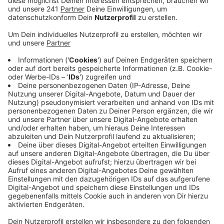
Veröffentlicht: Dienstag, 19.05.2020 13:23
Anzeige
Insgesamt stehen für unsere Stadt 15.000
Euro bereit. Wie genau die verteilt werden,
entscheidet eine unabhängige Jury, die die
Stadtpolitiker im Hauptausschuss gewählt haben.
Mit den bereitgestellten Mitteln gilt
es, ehrenamtliche Aktivitäten zu unterstützen, damit
die Engagierten ihre Aktionen vor allem für ältere,
erkrankte und Menschen in Quarantäne einfacher und
mit angemessenen Schutzvorkehrungen umsetzen
können.
Zum Beispiel könnten Einkaufsdienste oder psycho-
soziale Angebote gefördert werden, aber