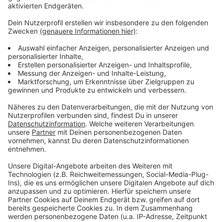
Das Bewerbungsformular findet ihr im
Engagementportal des Landes
Anzeige
Mehr Meldungen aus Leverkusen
Anzeige
A3 in Leverkusen: Sperrung aufgehoben
Karl-Josef „Juppy” Weißenfels verstorben
Mehr Ausbildungsstellen in Leverkusen frei
Anzeige