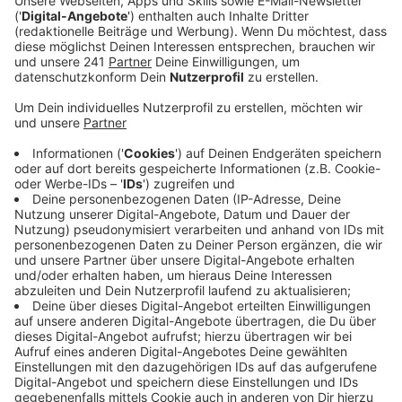
„Du+Wir=Eins“.
Veröffentlicht:
Donnerstag, 31.10.2024 09:34
Anzeige
10.000 Euro sind in unserem Stadtgebiet noch an
Vereine, Organisationen und Projekte zu vergeben.
Projekte gegen Einsamkeit soll es in Zukunft noch
mehr geben. Das Thema Einsamkeit wurde nämlich vor
kurzem im Stadtrat besprochen. Da hat die
Verwaltung angekündigt, mit einer Arbeitsgruppe an
Maßnahmen gegen die Vereinsamung von Menschen in
unserer Stadt zu arbeiten.
Anzeige