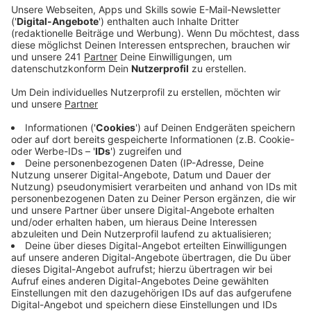
Veröffentlicht:
Donnerstag, 07.12.2023 06:27
Anzeige
Schluss mit undiszipliniertem Verhalten in den
Sitzungen – das wünschen sich zum Beispiel die
Leverkusener Grünen und die CDU. Geldstrafen für
lautstarke Pöbeleien könnten da ein Schritt in die
richtige Richtung sein. Die gibt es jetzt bald auch im
Landtag in Düsseldorf. Unsere Stadt sieht da
allerdings keine Dringlichkeit. Es gibt bereits laut
Geschäftsordnung die Möglichkeit, Ratsmitglieder
nach Fehlverhalten der Sitzung zu verweisen,
Geldstrafen seien nicht nötig, so die Stadt. Parteien
wie Opladen Plus geben auch zu bedenken, dass man
diese Geldstrafen nicht für die wiederholten Anträge