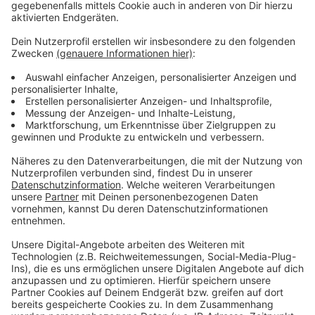
auf anonyme Abstimmungen oder das häufige
Meldeverhalten mancher Mitglieder vergeben darf –
denn das sei das eigentliche Problem in den Sitzungen.
Anzeige
Mehr Meldungen aus Leverkusen
Anzeige
Mehr Servicekräfte für Leverkusener Gastronomie
Leverkusen bekommt neuen Polizeipräsidenten
Berufskolleg: Neubau am Opladener Bahnhof
beschlossen
Anzeige