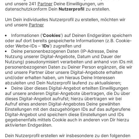
hoffen damit besonders auf positive Effekte auf
die diesjährige Grippe-Saison.
Veröffentlicht:
Montag, 07.09.2020 06:54
Anzeige
In einigen Tagen steht in unserer Stadt der neue
Grippe-Impfstoff zur Verfügung, sagt der
Leverkusener Apothekensprecher. Der Infektiologe
des Klinikums und der Hausärztesprecher raten
besonders Risikopatienten und Menschen, die viel
Kontakt zu Menschen haben, zu einer frühen Grippe-
Impfung. Sollte sich zum Beispiel ein Patient mit der
bekannten Influenza und dem Coronavirus anstecken,
bedeute das ein extremes Gesundheitsrisiko,
heißt es
.
Die Gesundheitsexperten der Stadt erwarten, dass
sich viele gegen die Grippe impfen lassen werden.