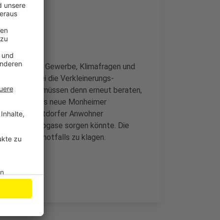
der SPD. Aber Gewerbe, Klimafragen und
 deshalb sei die Verkleinerungs-
rbeitet, die müssen denn erneut beraten,
sen werden. Das neue Monheimer
 schaffen. Hitdorfer Anwohner
r, Lärm und Abgase sorgen könnte. Die
das Projekt notfalls zu klagen.