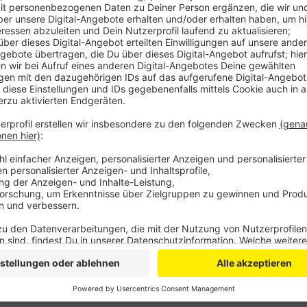
Veröffentlicht:
Montag, 04.04.2022 16:43
Anzeige
Wir sind nicht gegen Gewerbegebiete, heißt es von 
Naturschutz müssten in Einklang gebracht werden und
Entscheidung richtig. Jetzt werde neue Pläne ausgea
offengelegt und letztlich von der Politik beschlos
Gewerbegebiet soll u.a. Platz für den Bayer-Konzern
befürchten, dass das Gewerbegebiet für viel Verkeh
Stadt Leverkusen hatte ursprünglich gedroht, gegen 
Anzeige