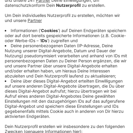
Veröffentlicht:
Freitag, 01.04.2022 12:46
Anzeige
Die meisten Mitglieder des Pastoralrats haben schon
signalisiert, dass sie sich eine Zukunft mit Woelki nicht
mehr vorstellen können. Trotzdem ist der Ausgang der
zweitätigen Sitzung, die heute in Düsseldorf startet,
ungewiss. Woelki hatte Papst Franziskus zuletzt zwar
seinen Rücktritt angeboten, gleichzeitig aber die
Gläubigen um eine zweite Chance gebeten. Der Papst
lässt Woelki erstmal weitermachen.
Woelki, der auch das Oberhaupt der katholischen
Kirchen in Leverkusener ist, steht seit 2020 massiv in
der Kritik. Für seinen Umgang mit sexuellem
Missbrauch in der Kirche.