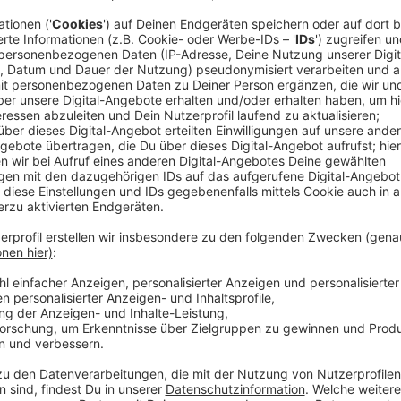
Weiterhin ist Kiffen in Gegenwart von Minderjährige
an Karneval könnte es dafür also auch schnell ein B
den jecken Tagen nämlich mit einem besonders groß
Auch das Glasverbot rund um den Brunnen am Lindenp
wieder.
Anzeige
Warnung vor KO-Tropfen
Anzeige
Außerdem macht der Frauennotruf auf die Gefahr vo
Da hätte es gerade vermehrt Fälle gegeben. Deswegen
unbeobachtet stehen zu lassen.