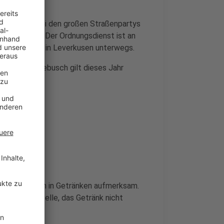
n verboten. Bei den großen Straßenpartys
ußgeld geben. Der Ordnungsdienst ist an
en Aufgebot in Leverkusen unterwegs.
latz in Schlebusch gilt dieses Jahr
n KO-Tropfen in Getränken aufmerksam.
 rät die Stelle, das Getränk nicht