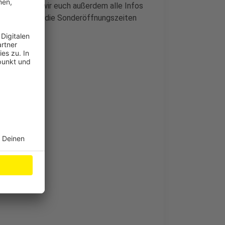
Dort haben wir euch außerdem alle Infos
alstagen und die Sonderöffnungszeiten
sechs Männer
orststraße