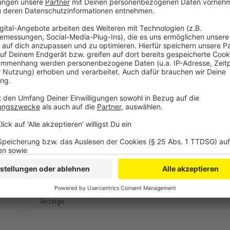
Alle Infos dazu findet ihr über die Karnevalstage
hier.
zu Besonderheiten im Straßenverkehr an den Karnev
der städtischen Einrichtungen verlinkt.
Anzeige
Weitere Meldungen aus Leverkusen
Anzeige
Tödlicher Rheinbrücken-Unfall: Ermittlungen gegen 
Grüne fordern Lösung für geschlossene Kita Scharnh
Leverkusen könnte KI-Vorreiter werden
Anzeige