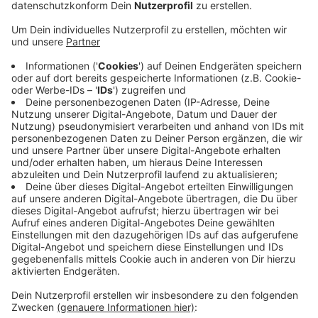
um den Nutzen von Glyphosat zu betonen.
Veröffentlicht:
Donnerstag, 05.12.2019 13:20
Anzeige
Bayer hat auf unsere Anfrage jetzt bestätigt, dass
Monsanto Studien zu Glyphosat in Auftrag gegeben
und mitfinanziert hat. Allerdings habe man zum jetzigen
Zeitpunkt keinen Anlass, an den Methoden, Inhalten
oder Ergebnissen der Studien zu zweifeln, sagt Bayer.
Dennoch übt auch der Mutterkonzern Kritik: Dass
Monsanto die Unterstützung an der Studie nicht
öffentlich und kenntlich gemacht hat, verstoße gegen
die Grundsätze Bayers.
Anzeige