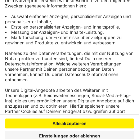
Teilnehmen können Kinder / Jugendliche im Alter von
10 – 14 Jahren.
Anmeldung unter 0214 – 406 – 5651 ( 14 – 19 Uhr )
oder
hausderjugend@stadt.leverkusen.de
Anzeige
Anzeige
Anzeige
Anzeige