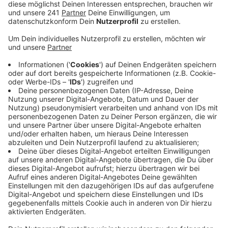
Anzeige
Ab 13 Uhr finden am Skatepark in Wiesdorf
unterschiedliche Workshops für Kinder und
Jugendliche zwischen 10 und 18 Jahren statt. Unter
anderem können die Teilnehmer T-Shirts bedrucken
und lernen Graffitis auf Leinwände zu sprayen.
Außerdem gibt es erstmal einen Nachwuchs-Contest.
Der Gewinner darf einen Versorgerkasten der EVL
besprayen. Wer mitmachen möchte, muss sich vorab
anmelden.
Workshops Graffiti, Airbrushdesign und T-
Shirtdesign im Siebdruckverfahren