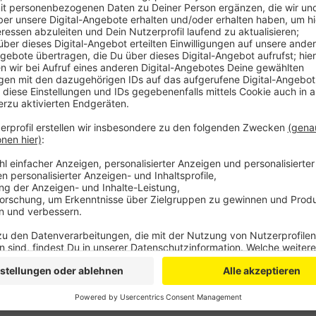
Anzeige
Die T-Shirts sind schwarz oder rot und stehen aussch
Ganze ist kostenlos.
Die Verteilung startet um 10 Uhr am Schwadbus auf P
Spenden für die Shirts gehen an den Tierpark Reusc
Anzeige