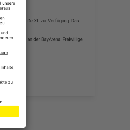
ließlich in Größe XL zur Verfügung. Das
arkplatz P3 an der BayArena. Freiwillige
henberg.