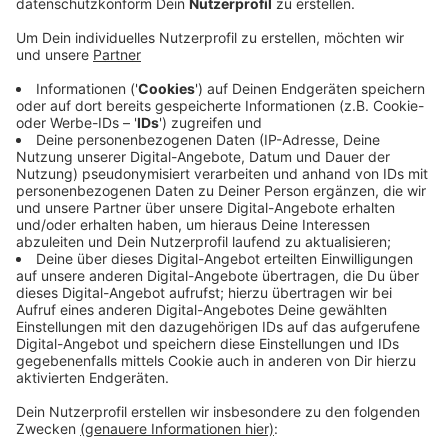
Anzeige
Bewohner hatten sich über Lärm-, Müll- und
Wildpinkler beschwert und gefordert, dass Grillen auf
der Wiese an der Wilmersdorfer Straße wieder zu
verbieten. Um den Anwohner entgegenzukommen,
haben die Politiker einige Maßnahmen an der Stelle
auf den Weg gebracht: Künftig sollen am Oulusee
größere Abfallbehälter und zwei mobile Toiletten
aufgestellt werden. Außerdem wurde beschlossen im
Sommer einen provisorischen Zaun an der
Wilmersdorfer Straße aufzustellen. Der Zaun soll
Kinder besser vor der schnellbefahrenen Straße
schützen.
Anzeige