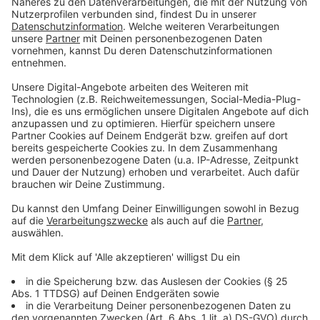
"schließen" und am besten mit einem kleinen
Holzstäbchen in der Mitte fixieren.
Anzeige
Das Mango Chutney
Anzeige
Anzeige
Würzig, scharf und absolut lecker: das indische Mango
Chutney kann für viele Gerichte zubereitet werden.
Das Besondere: die gesamte Zubereitung wird auf
dem Grill erledigt. Hier das Rezept.
Anzeige