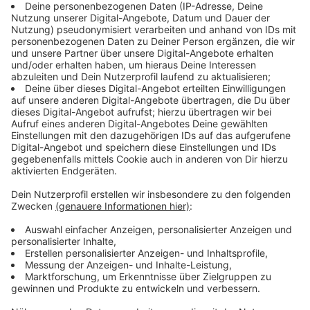
schwere Buletten formen - passend zur Größe der
Brote.
Die wichtigen Schritte:
1. Schritt: Die Buletten auf dem vorgeheizten Grill
von beiden Seiten zwei Minuten grillen.
2. Schritt: Die halbierte Knoblauchzehe mit auf
den Grill schmeißen (Knoblauch wird geräuchert).
3. Schritt: Das Brot im Anschluss von beiden
Seiten Maximal 20 Sekunden anrösten.
4. Schritt: Das Fleisch auf die untere Hälfte des
Burgers legen.
5. Schritt: Ein Löffel Mango Chutney - die Sauce
zuerst, da sie die restlichen Toppings
zusammenhält.
6. Schritt: 1-2 Ringe der Zwiebel, 1 getrocknete
Tomate, Sherry Tomate, Salat, Mango, Kräuter
und Parmesan je nach Bedarf nun drauflegen.
7. Schritt: Den Burger mit dem zweiten Brotstück