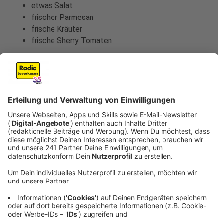
etwas Salat
frischer Parmesan
frische Kräuter
frische Sherry Tomaten
Anzeige
So bereitet ihr das Essen zu
Anzeige
Vorab:
Die Brote aufschneiden und von beiden Seiten mit
etwas zerlassener Butter, Salz und Zucker
einreiben.
Alle Zutaten und das Rinderhack zusammen in
eine Schale und zermatschen. 80 bis 90 Gramm