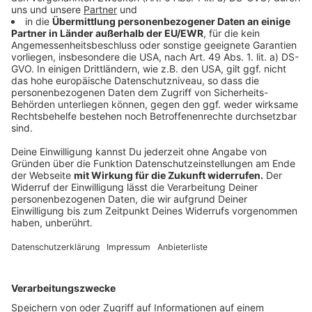
Zutaten für vier Personen:
1 Reife Mango
1 Limette
50 ml Passierte Tomaten
50 ml Mango Saft
1 EL Zucker
1 EL Curry-Pulver
1 TL Paprika-Pulver süß
1 TL Pflanzenöl
1/2 Chilli (mittelscharf)
Salz und Pfeffer
Anzeige
So bereitet ihr das Essen zu