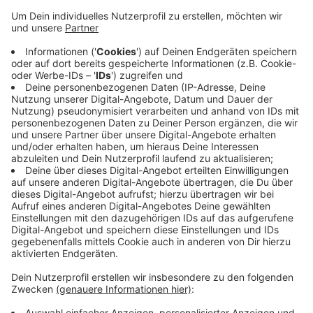
Anzeige
Ab dieser Stufe ist das öffentliche Grillen an den vier
Standorten in Opladen,
Hitdorf, Küppersteg und Steinbüchel automatisch
verboten. Ab Sonntag rechnet der Deutsche
Wetterdienst für unser Stadtgebiet sogar mit der
höchsten Waldbrandstufe 5. Auch Rauchen im Wald ist
jetzt verboten. Zuwiderhandlungen will die Stadt mit
einem sofortigen Bußgeld von 50 Euro ahnden. Das
Grillverbot gilt laut Stadt bis zum 31. Oktober.
Anzeige