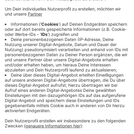
Sanderschepp und Hammerweg gekracht und hat
dabei das Geländer zerstört.
Veröffentlicht:
Donnerstag, 24.02.2022 09:49
Anzeige
Die Brücke ist deswegen für Sanierungsarbeiten
vorrübergehend gesperrt. Das gilt auch für die Brücke
über die Dhünn am Haus Nazareth. Hier droht ein Baum
erst noch auf die Brücke zu fallen – deswegen muss
der jetzt gefällt werden. Erst wenn das passiert ist,
kann die Sperrung aufgehoben werden, sagt die Stadt.
Anzeige